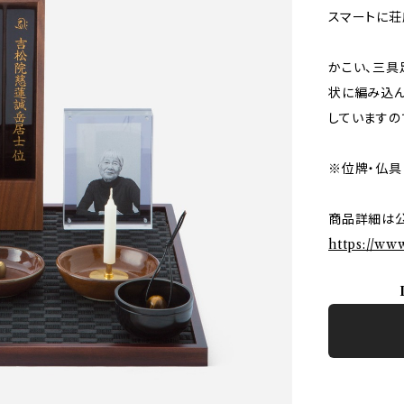
スマートに荘
かこい、三具
状に編み込
していますの
※位牌・仏具
商品詳細は
https://ww