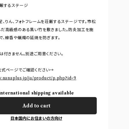
厳するステージ
足、りん、フォトフレームを荘厳するステージです。市松
んだ高級感のある黒い竹を敷きました。防炎加工を施
で、線香や蝋燭の延焼を防ぎます。
は付きません。別途ご用意ください。
公式ページでご確認ください→
w.nanaplus.jp/ja/product/p.php?id=9
International shipping available
Add to cart
日本国内にお住まいの方向け