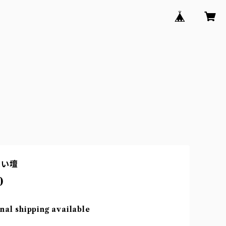
こい壇
0
nal shipping available